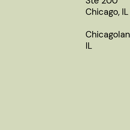
Ste 200
Chicago, I
Chicagolan
IL