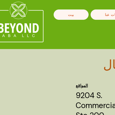
ت عنا
بيت
ال
المواقع
9204 S.
Commercial